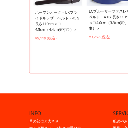
LCブルーサーファスレ
ハーマンオーク・UKブラ
ベルト・40Ｓ 長さ110
イドルレザーベルト・45Ｓ
＜巾4.0cm（3.9cm実寸
長さ110cm＜巾
巾）＞
4.5cm（4.4cm実寸巾）＞
¥3,267 (税込)
¥9,119 (税込)
INFO
SERVI
革の部位と大きさ
配送やお