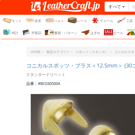
すべて
レザークラフト・ドット・
ジェーピー
キット
皮革
ベルト
レース
チャーム
工具
時計
半製品
書籍・パターン
はぎれ
セール
HOME
商品カテゴリー
スポッツ（スタッズ）
コニカルスポ
コニカルスポッツ・ブラス＜12.5mm＞ (30
スタンダードリベット
品番：#BC030500A