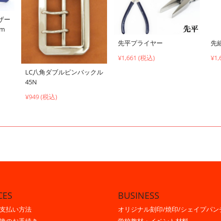
ザー
cm
先平プライヤー
先
¥1,661 (税込)
¥1,
LC八角ダブルピンバックル
45N
¥949 (税込)
CES
BUSINESS
支払い方法
オリジナル刻印/焼印/シェイプパン