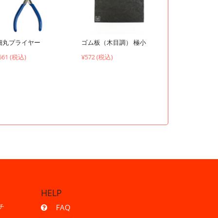
ゴム板（木目調） 極小
細丸プライヤー
¥572 (税込)
661 (税込)
HELP
チ
FAQ