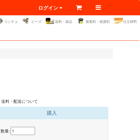
ログイン
コンチョ
ビーズ
染料・薬品
接着剤・保護剤
仕立材料
送料・配送について
購入
数量: