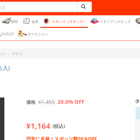
刻印
金具
スポッツ（スタッズ）
イタリアンスタッズ
OUTLET
オークション
ッツ
ブラス
コ入)
¥1,455
20.0% OFF
価格
¥1,164
(税込)
円安に反発！スポッツ類20％OFF