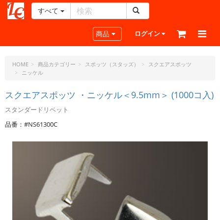
すべて
レ
ザ
Toggle navigation
商品
ログイン
ー
ク
ラ
HOME
商品カテゴリー
スポッツ（スタッズ）
スクエアスポッツ
ニッケル
フ
ト・
スクエアスポッツ ・ニッケル＜9.5mm＞ (1000コ入)
ド
ッ
スタンダードリベット
ト・
品番：#NS61300C
ジ
ェ
ー
ピ
ー