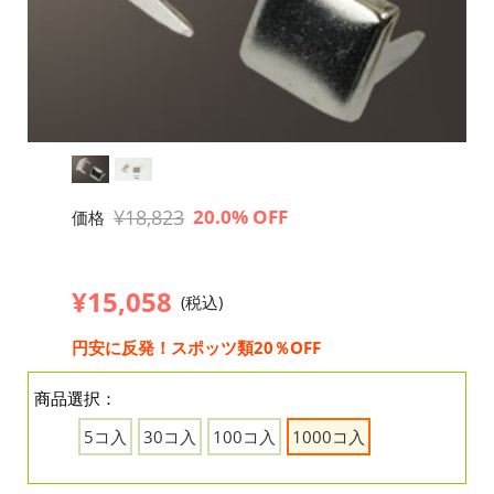
¥18,823
20.0% OFF
価格
¥15,058
(税込)
円安に反発！スポッツ類20％OFF
商品選択：
5コ入
30コ入
100コ入
1000コ入