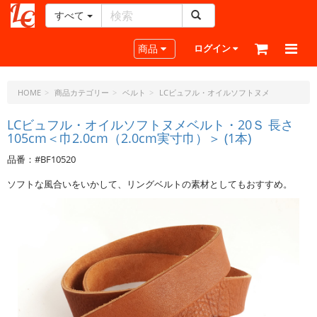
すべて
レ
ザ
Toggle navigation
商品
ログイン
ー
ク
ラ
HOME
商品カテゴリー
ベルト
LCビュフル・オイルソフトヌメ
フ
ト・
LCビュフル・オイルソフトヌメベルト・20Ｓ 長さ
105cm＜巾2.0cm（2.0cm実寸巾）＞ (1本)
ド
ッ
品番：#BF10520
ト・
ジ
ソフトな風合いをいかして、リングベルトの素材としてもおすすめ。
ェ
ー
ピ
ー