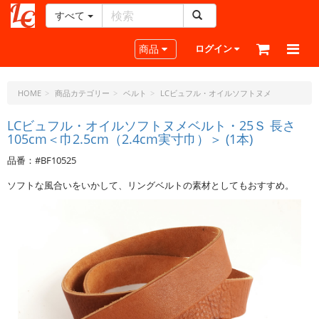
すべて
レ
ザ
Toggle navigation
商品
ログイン
ー
ク
ラ
HOME
商品カテゴリー
ベルト
LCビュフル・オイルソフトヌメ
フ
ト・
LCビュフル・オイルソフトヌメベルト・25Ｓ 長さ
105cm＜巾2.5cm（2.4cm実寸巾）＞ (1本)
ド
ッ
品番：#BF10525
ト・
ジ
ソフトな風合いをいかして、リングベルトの素材としてもおすすめ。
ェ
ー
ピ
ー