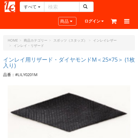
すべて
レ
ザ
Toggle navigation
商品
ログイン
ー
ク
ラ
HOME
商品カテゴリー
スポッツ（スタッズ）
インレイレザー
インレイ・リザード
フ
ト・
インレイ用リザード・ダイヤモンドM＜25×75＞ (1枚
ド
入り)
ッ
ト・
品番：#LILY0201M
ジ
ェ
ー
ピ
ー