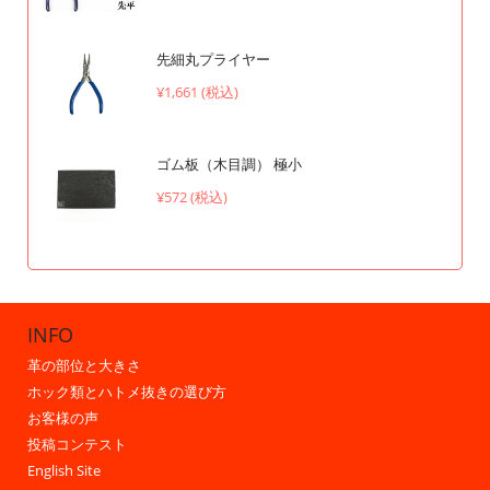
先細丸プライヤー
¥1,661 (税込)
ゴム板（木目調） 極小
¥572 (税込)
INFO
革の部位と大きさ
ホック類とハトメ抜きの選び方
お客様の声
投稿コンテスト
English Site