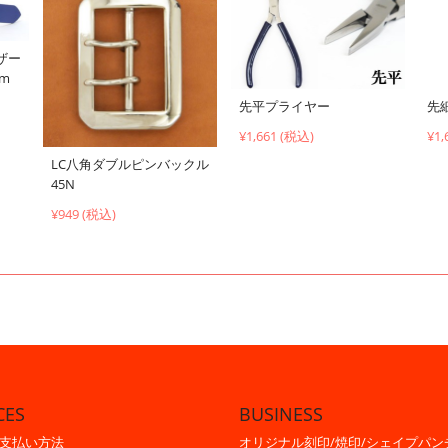
ザー
cm
先平プライヤー
先
¥1,661 (税込)
¥1,
LC八角ダブルピンバックル
45N
¥949 (税込)
CES
BUSINESS
支払い方法
オリジナル刻印/焼印/シェイプパン