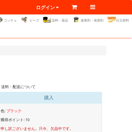
ログイン
コンチョ
ビーズ
染料・薬品
接着剤・保護剤
仕立材料
送料・配送について
購入
色:
ブラック
獲得ポイント:
10
申し訳ございません。只今、欠品中です。