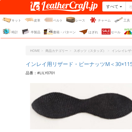
すべて
レザークラフト・ドット・
ジェーピー
キット
皮革
ベルト
レース
チャーム
工具
時計
半製品
書籍・パターン
はぎれ
セール
HOME
商品カテゴリー
スポッツ（スタッズ）
インレイレザ
インレイ用リザード・ピーナッツM＜30×115＞
品番：#LILY0701