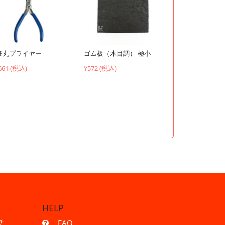
ゴム板（木目調） 極小
細丸プライヤー
¥572 (税込)
661 (税込)
HELP
チ
FAQ