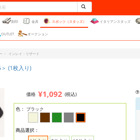
刻印
金具
スポッツ（スタッズ）
イタリアンスタッズ
OUTLET
オークション
ー
インレイ・リザード
 (1枚入り)
¥1,092
価格
(税込)
色：
ブラック
商品選択：