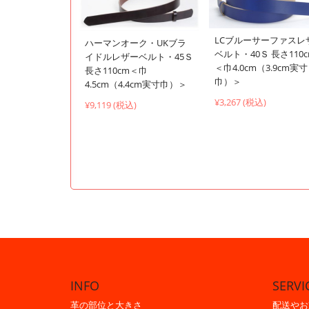
LCブルーサーファスレ
ハーマンオーク・UKブラ
ベルト・40Ｓ 長さ110
イドルレザーベルト・45Ｓ
＜巾4.0cm（3.9cm実寸
長さ110cm＜巾
巾）＞
4.5cm（4.4cm実寸巾）＞
¥3,267 (税込)
¥9,119 (税込)
INFO
SERVI
革の部位と大きさ
配送やお