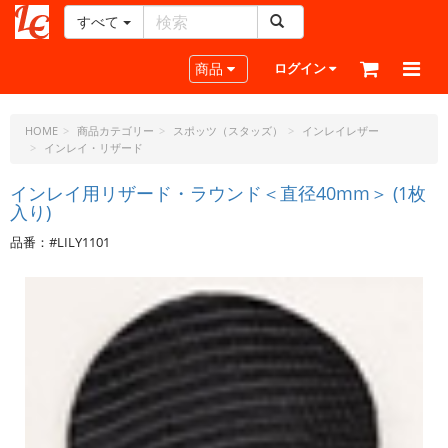
すべて
レ
ザ
Toggle navigation
商品
ログイン
ー
ク
ラ
HOME
商品カテゴリー
スポッツ（スタッズ）
インレイレザー
インレイ・リザード
フ
ト・
インレイ用リザード・ラウンド＜直径40mm＞ (1枚
ド
入り)
ッ
ト・
品番：#LILY1101
ジ
ェ
ー
ピ
ー