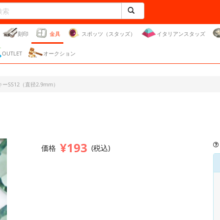
刻印
金具
スポッツ（スタッズ）
イタリアンスタッズ
OUTLET
オークション
ーSS12（直径2.9mm）
¥193
価格
(税込)