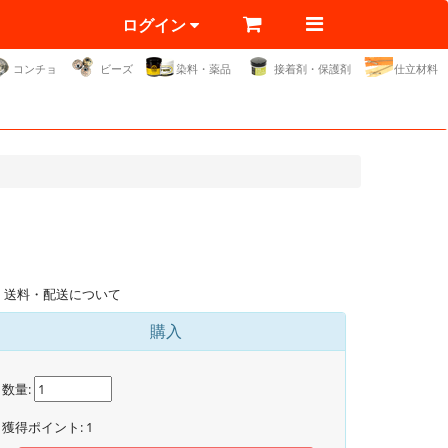
ログイン
コンチョ
ビーズ
染料・薬品
接着剤・保護剤
仕立材料
送料・配送について
購入
数量:
獲得ポイント:
1