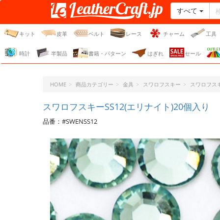
すべて
レザークラフト・ドット・
ジェーピー
キット
皮革
ベルト
レース
チャーム
工具
時計
半製品
書籍・パターン
はぎれ
セール
HOME
商品カテゴリー
金具
スワロフスキー
スワロフスキ
スワロフスキーSS12(エリナイト)20個入り
品番：#SWENSS12