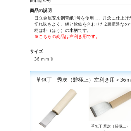
商品の説明
日立金属安来鋼青紙1号を使用し、丹念に仕上げ
切れ味もよく、鋼と軟鉄を合わせた2層構造なの
柄は朴（ほう）の木柄です。
※こちらの商品は左利き用です。
サイズ
36 ｍｍ巾
革包丁 秀次（碧極上）左利き用＜36
革包丁 秀次（碧極上）