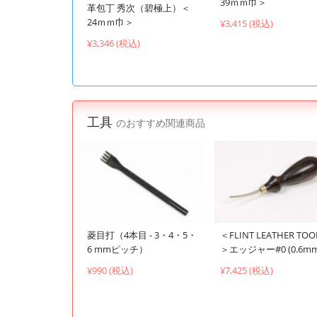
39ｍｍ巾＞
革包丁 秀次（碧極上）＜
24ｍｍ巾＞
¥3,415 (税込)
¥3,346 (税込)
工具
のおすすめ関連商品
菱目打（4本目 - 3・4・5・
＜FLINT LEATHER TOO
6 mmピッチ）
＞エッジャー#0 (0.6mm
¥990 (税込)
¥7,425 (税込)