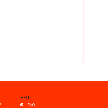
HELP
チ
FAQ