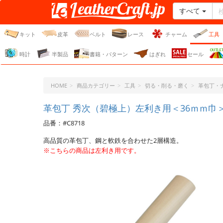
すべて
レザークラフト・ドット・
ジェーピー
キット
皮革
ベルト
レース
チャーム
工具
時計
半製品
書籍・パターン
はぎれ
セール
HOME
商品カテゴリー
工具
切る・削る・磨く
革包丁・
革包丁 秀次（碧極上）左利き用＜36ｍｍ巾
品番：#C8718
高品質の革包丁、鋼と軟鉄を合わせた2層構造。
※こちらの商品は左利き用です。