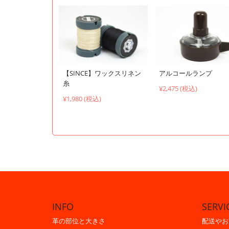
【SINCE】ワックスリネン
アルコールランプ
糸
¥2,475 (税込)
¥1,980 (税込)
INFO
SERVI
革の部位と大きさ
配送やお