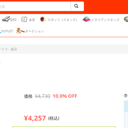
刻印
金具
スポッツ（スタッズ）
イタリアンスタッズ
OUTLET
オークション
ナイフ・砥石
＞
¥4,730
10.0% OFF
価格
¥4,257
(税込)