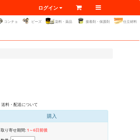
ログイン
コンチョ
ビーズ
染料・薬品
接着剤・保護剤
仕立材料
送料・配送について
購入
取り寄せ期間:
1～6日前後