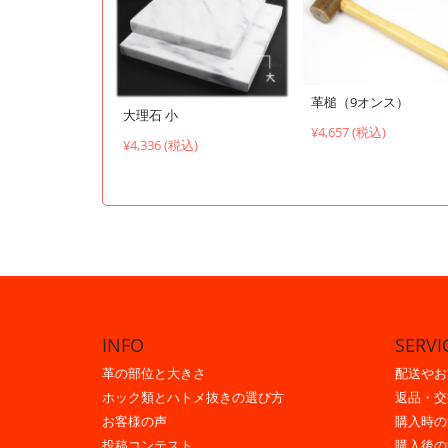
革槌（9オンス）
大理石 小
¥4,657 (税込)
¥4,336 (税込)
INFO
SERVI
革の部位と大きさ
配送やお
ホック類とハトメ抜きの選び方
返品・交
お客様の声
購入時の
投稿コンテスト
購入後の