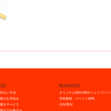
CES
BUSINESS
支払い方法
オリジナル刻印/焼印/シェイプパン
換のお手続き
学校教材・イベント材料
漉きサービス
OEM受付
漉きのお申込み