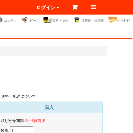
ログイン
コンチョ
ビーズ
染料・薬品
接着剤・保護剤
仕立材料
送料・配送について
購入
取り寄せ期間:
3～6日前後
数量: