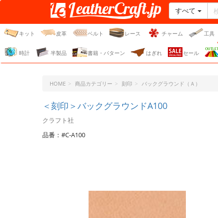
すべて
レザークラフト・ドット・
ジェーピー
キット
皮革
ベルト
レース
チャーム
工具
時計
半製品
書籍・パターン
はぎれ
セール
HOME
商品カテゴリー
刻印
バックグラウンド（Ａ）
＜刻印＞バックグラウンドA100
クラフト社
品番：#C-A100