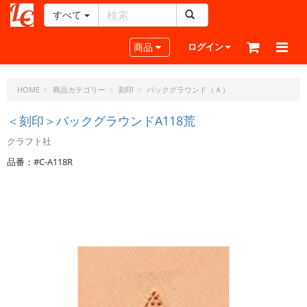
すべて
レ
ザ
Toggle navigation
商品
ログイン
ー
ク
ラ
HOME
商品カテゴリー
刻印
バックグラウンド（Ａ）
フ
ト・
＜刻印＞バックグラウンドA118荒
ド
クラフト社
ッ
ト・
品番：#C-A118R
ジ
ェ
ー
ピ
ー