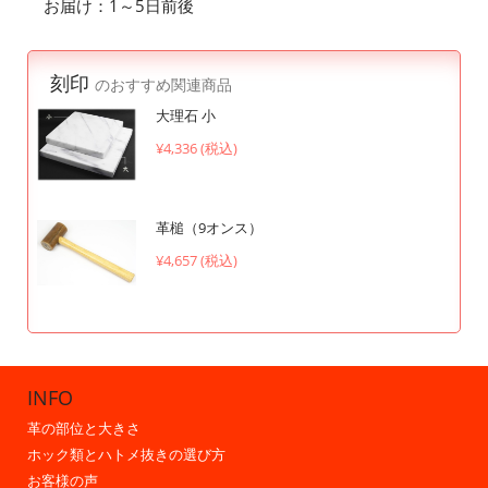
お届け：1～5日前後
刻印
のおすすめ関連商品
大理石 小
¥4,336 (税込)
革槌（9オンス）
¥4,657 (税込)
INFO
革の部位と大きさ
ホック類とハトメ抜きの選び方
お客様の声