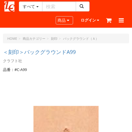
すべて
レ
ザ
Toggle navigation
商品
ログイン
ー
ク
ラ
HOME
商品カテゴリー
刻印
バックグラウンド（Ａ）
フ
ト・
＜刻印＞バックグラウンドA99
ド
クラフト社
ッ
ト・
品番：#C-A99
ジ
ェ
ー
ピ
ー