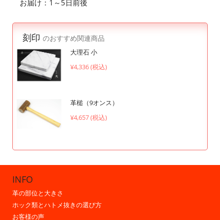
お届け：1～5日前後
刻印
のおすすめ関連商品
大理石 小
¥4,336 (税込)
革槌（9オンス）
¥4,657 (税込)
INFO
革の部位と大きさ
ホック類とハトメ抜きの選び方
お客様の声