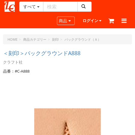
すべて
レ
ザ
Toggle navigation
商品
ログイン
ー
ク
ラ
HOME
商品カテゴリー
刻印
バックグラウンド（Ａ）
フ
ト・
＜刻印＞バックグラウンドA888
ド
クラフト社
ッ
ト・
品番：#C-A888
ジ
ェ
ー
ピ
ー