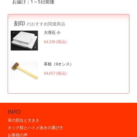
お届け：1～5日前後
刻印
のおすすめ関連商品
大理石 小
¥4,336 (税込)
革槌（9オンス）
¥4,657 (税込)
INFO
革の部位と大きさ
ホック類とハトメ抜きの選び方
お客様の声