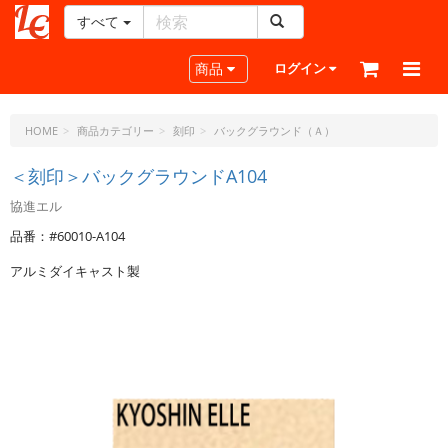
すべて
レ
ザ
Toggle navigation
商品
ログイン
ー
ク
ラ
HOME
商品カテゴリー
刻印
バックグラウンド（Ａ）
フ
ト・
＜刻印＞バックグラウンドA104
ド
協進エル
ッ
ト・
品番：#60010-A104
ジ
アルミダイキャスト製
ェ
ー
ピ
ー