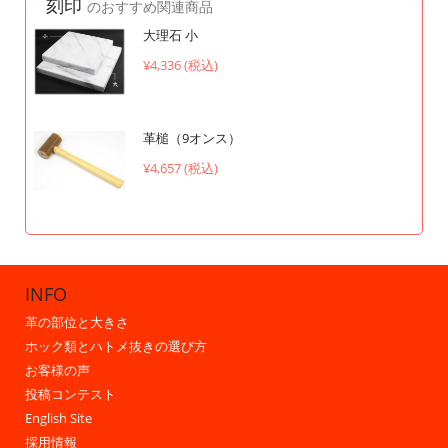
刻印
のおすすめ関連商品
大理石 小
¥4,336 (税込)
革槌（9オンス）
¥4,657 (税込)
INFO
革の部位と大きさ
ホック類とハトメ抜きの選び方
お客様の声
投稿コンテスト
English Site
採用情報