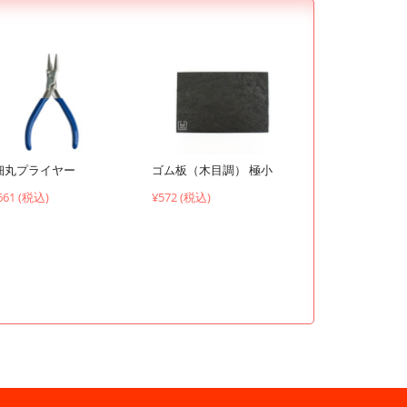
ゴム板（木目調） 極小
細丸プライヤー
¥572 (税込)
661 (税込)