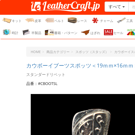
すべて
レザークラフト・ドット・
ジェーピー
キット
皮革
ベルト
レース
チャーム
工具
時計
半製品
書籍・パターン
はぎれ
セール
HOME
商品カテゴリー
スポッツ（スタッズ）
カウボーイス
カウボーイブーツスポッツ＜19ｍｍ×16ｍｍ＞L
スタンダードリベット
品番：#CBOOTSL