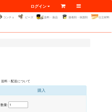
ログイン
コンチョ
ビーズ
染料・薬品
接着剤・保護剤
仕立材料
送料・配送について
購入
数量: