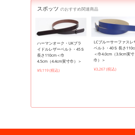
スポッツ
のおすすめ関連商品
LCブルーサーファスレ
ハーマンオーク・UKブラ
ベルト・40Ｓ 長さ110
イドルレザーベルト・45Ｓ
＜巾4.0cm（3.9cm実寸
長さ110cm＜巾
巾）＞
4.5cm（4.4cm実寸巾）＞
¥3,267 (税込)
¥9,119 (税込)