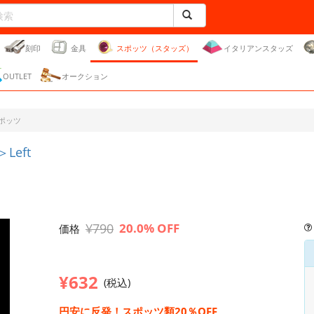
刻印
金具
スポッツ（スタッズ）
イタリアンスタッズ
OUTLET
オークション
ポッツ
eft
¥790
20.0% OFF
価格
¥632
(税込)
円安に反発！スポッツ類20％OFF