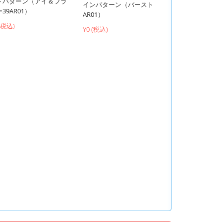
トパターン（アイ＆フラ
インパターン（バースト
39AR01）
AR01）
 (税込)
¥0 (税込)