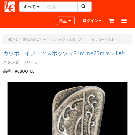
すべて
レ
ザ
Toggle navigation
商品
ログイン
ー
ク
ラ
HOME
商品カテゴリー
スポッツ（スタッズ）
カウボーイスポッツ
フ
ト・
カウボーイブーツスポッツ＜31ｍｍ×25ｍｍ＞Left
ド
スタンダードリベット
ッ
ト・
品番：#CBOOTLL
ジ
ェ
ー
ピ
ー