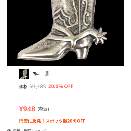
¥1,185
20.0% OFF
価格
¥948
(税込)
円安に反発！スポッツ類20％OFF
送料・配送について