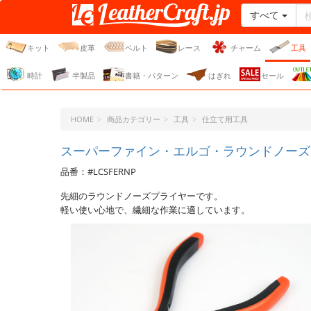
すべて
レザークラフト・ドット・
ジェーピー
キット
皮革
ベルト
レース
チャーム
工具
時計
半製品
書籍・パターン
はぎれ
セール
HOME
商品カテゴリー
工具
仕立て用工具
スーパーファイン・エルゴ・ラウンドノーズ
品番：#LCSFERNP
先細のラウンドノーズプライヤーです。
軽い使い心地で、繊細な作業に適しています。