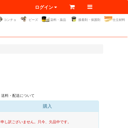
ログイン
コンチョ
ビーズ
染料・薬品
接着剤・保護剤
仕立材料
送料・配送について
購入
申し訳ございません。只今、欠品中です。