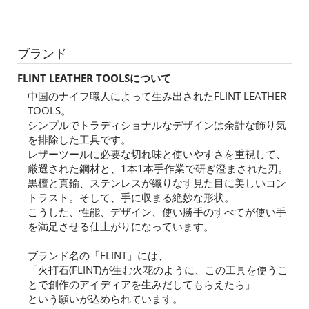
ブランド
FLINT LEATHER TOOLSについて
中国のナイフ職人によって生み出されたFLINT LEATHER
TOOLS。
シンプルでトラディショナルなデザインは余計な飾り気
を排除した工具です。
レザーツールに必要な切れ味と使いやすさを重視して、
厳選された鋼材と、1本1本手作業で研ぎ澄まされた刃。
黒檀と真鍮、ステンレスが織りなす見た目に美しいコン
トラスト。そして、手に収まる絶妙な形状。
こうした、性能、デザイン、使い勝手のすべてが使い手
を満足させる仕上がりになっています。
ブランド名の「FLINT」には、
「火打石(FLINT)が生む火花のように、この工具を使うこ
とで創作のアイディアを生みだしてもらえたら」
という願いが込められています。