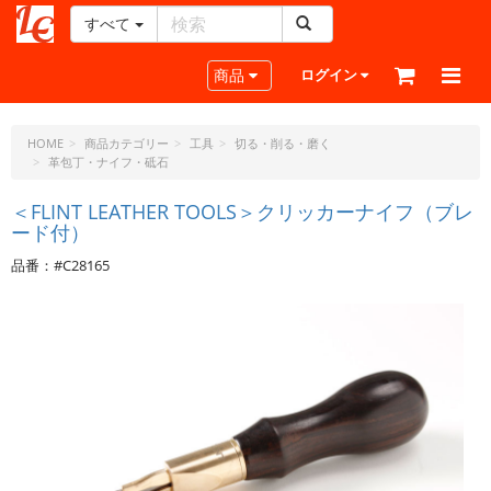
すべて
レ
ザ
Toggle navigation
商品
ログイン
ー
ク
ラ
HOME
商品カテゴリー
工具
切る・削る・磨く
革包丁・ナイフ・砥石
フ
ト・
＜FLINT LEATHER TOOLS＞クリッカーナイフ（ブレ
ド
ード付）
ッ
ト・
品番：#C28165
ジ
ェ
ー
ピ
ー