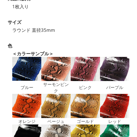
1枚入り
サイズ
ラウンド 直径35mm
色
＜カラーサンプル＞
サーモンピン
ブルー
ピンク
パープル
ク
オレンジ
ベージュ
ゴールド
レッド