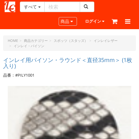
すべて
レ
ザ
Toggle navigation
商品
ログイン
ー
ク
ラ
HOME
商品カテゴリー
スポッツ（スタッズ）
インレイレザー
インレイ・パイソン
フ
ト・
インレイ用パイソン・ラウンド＜直径35mm＞ (1枚
ド
入り)
ッ
ト・
品番：#PILY1001
ジ
ェ
ー
ピ
ー