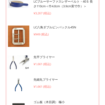
LCブルーサーファスレザーベルト・40Ｓ 長
さ110cm＜巾4.0cm（3.9cm実寸巾）＞
¥3,267 (税込)
LC八角ダブルピンバックル45N
¥949 (税込)
先平プライヤー
¥1,661 (税込)
先細丸プライヤー
¥1,661 (税込)
ゴム板（木目調） 極小