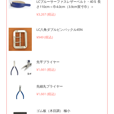
LCブルーサーファスレザーベルト・40Ｓ 長
さ110cm＜巾4.0cm（3.9cm実寸巾）＞
¥3,267 (税込)
LC八角ダブルピンバックル45N
¥949 (税込)
先平プライヤー
¥1,661 (税込)
先細丸プライヤー
¥1,661 (税込)
ゴム板（木目調） 極小