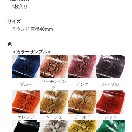
1枚入り
サイズ
ラウンド 直径40mm
色
＜カラーサンプル＞
サーモンピン
ブルー
ピンク
パープル
ク
オレンジ
ベージュ
ゴールド
レッド