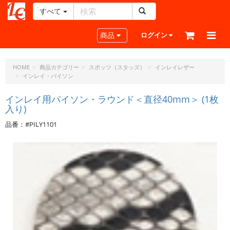
すべて
レ
ザ
Toggle navigation
商品
ログイン
ー
ク
ラ
HOME
商品カテゴリー
スポッツ（スタッズ）
インレイレザー
インレイ・パイソン
フ
ト・
インレイ用パイソン・ラウンド＜直径40mm＞ (1枚
ド
入り)
ッ
ト・
品番：#PILY1101
ジ
ェ
ー
ピ
ー