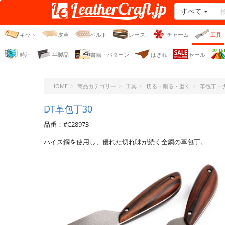
すべて
レザークラフト・ドット・
ジェーピー
キット
皮革
ベルト
レース
チャーム
工具
時計
半製品
書籍・パターン
はぎれ
セール
HOME
商品カテゴリー
工具
切る・削る・磨く
革包丁・
DT革包丁30
品番：#C28973
ハイス鋼を使用し、優れた切れ味が続く全鋼の革包丁。