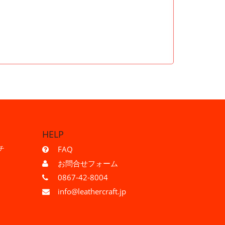
HELP
チ
FAQ
お問合せフォーム
0867-42-8004
info@leathercraft.jp