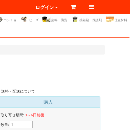
ログイン
コンチョ
ビーズ
染料・薬品
接着剤・保護剤
仕立材料
送料・配送について
購入
取り寄せ期間:
3～6日前後
数量: