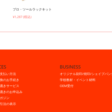
プロ・ツールラックキット
¥1,287 (税込)
CES
BUSINESS
支払い方法
オリジナル刻印/焼印/シェイプパン
換のお手続き
学校教材・イベント材料
漉きサービス
OEM受付
漉きのお申込み
ガジン
引法の表示