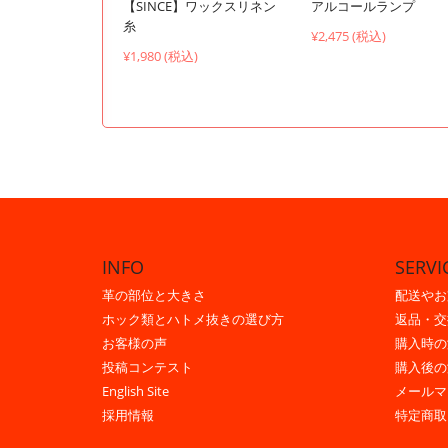
【SINCE】ワックスリネン
アルコールランプ
糸
¥2,475 (税込)
¥1,980 (税込)
INFO
SERVI
革の部位と大きさ
配送やお
ホック類とハトメ抜きの選び方
返品・交
お客様の声
購入時の
投稿コンテスト
購入後の
English Site
メールマ
採用情報
特定商取