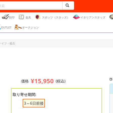
刻印
金具
スポッツ（スタッズ）
イタリアンスタッズ
OUTLET
オークション
ナイフ・砥石
¥15,950
価格
(税込)
取り寄せ期間:
3～6日前後