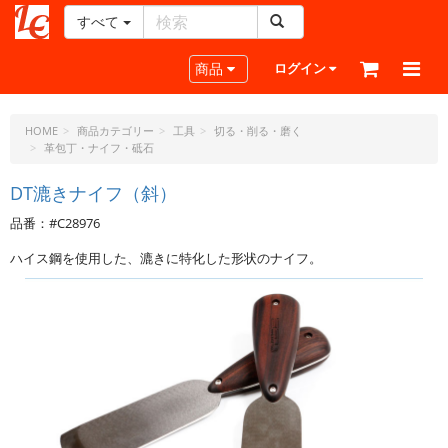
すべて
レ
ザ
Toggle navigation
商品
ログイン
ー
ク
ラ
HOME
商品カテゴリー
工具
切る・削る・磨く
革包丁・ナイフ・砥石
フ
ト・
DT漉きナイフ（斜）
ド
ッ
品番：#C28976
ト・
ジ
ハイス鋼を使用した、漉きに特化した形状のナイフ。
ェ
ー
ピ
ー