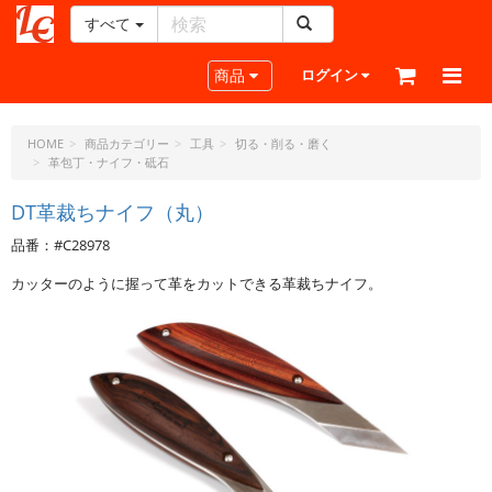
すべて
レ
ザ
Toggle navigation
商品
ログイン
ー
ク
ラ
HOME
商品カテゴリー
工具
切る・削る・磨く
革包丁・ナイフ・砥石
フ
ト・
DT革裁ちナイフ（丸）
ド
ッ
品番：#C28978
ト・
ジ
カッターのように握って革をカットできる革裁ちナイフ。
ェ
ー
ピ
ー