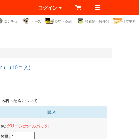
ログイン
コンチョ
ビーズ
染料・薬品
接着剤・保護剤
仕立材料
(10コ入)
送料・配送について
購入
色:
グリーン(ホイルバック)
数量: