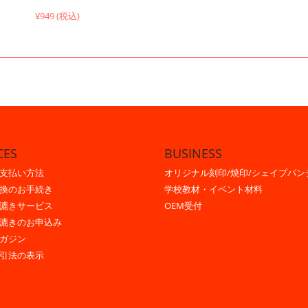
¥949 (税込)
CES
BUSINESS
支払い方法
オリジナル刻印/焼印/シェイプパン
換のお手続き
学校教材・イベント材料
漉きサービス
OEM受付
漉きのお申込み
ガジン
引法の表示