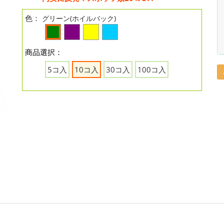
色：
グリーン(ホイルバック)
商品選択：
5コ入
10コ入
30コ入
100コ入