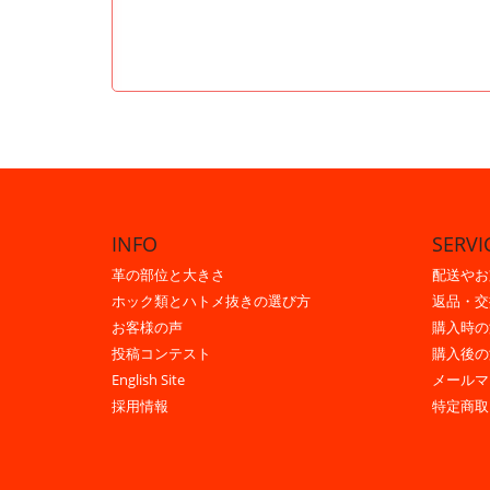
INFO
SERVI
革の部位と大きさ
配送やお
ホック類とハトメ抜きの選び方
返品・交
お客様の声
購入時の
投稿コンテスト
購入後の
English Site
メールマ
採用情報
特定商取