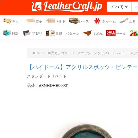
すべて
レザークラフト・ドット・
ジェーピー
キット
皮革
ベルト
レース
チャーム
工具
時計
半製品
書籍・パターン
はぎれ
セール
HOME
商品カテゴリー
スポッツ（スタッズ）
ハイドームア
【ハイドーム】アクリルスポッツ・ビンテージ
スタンダードリベット
品番：#RNHDHB00901