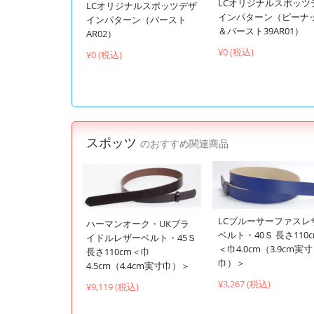
LCオリジナルスポッツ
LCオリジナルスポッツデザ
インパターン（ピーナ
インパターン（バースト
＆バースト39AR01）
AR02）
¥0 (税込)
¥0 (税込)
スポッツ
のおすすめ関連商品
LCブルーサーファスレ
ハーマンオーク・UKブラ
ベルト・40Ｓ 長さ110
イドルレザーベルト・45Ｓ
＜巾4.0cm（3.9cm実寸
長さ110cm＜巾
巾）＞
4.5cm（4.4cm実寸巾）＞
¥3,267 (税込)
¥9,119 (税込)