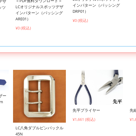
＜PDF無料ダウンロード＞
デザ
インパターン（パッシング
LCオリジナルスポッツデザ
ッツ
DRP01）
インパターン（パッシング
ARE01）
¥0 (税込)
¥0 (税込)
ザー
cm
先平プライヤー
先
¥1,661 (税込)
¥1,
LC八角ダブルピンバックル
45N