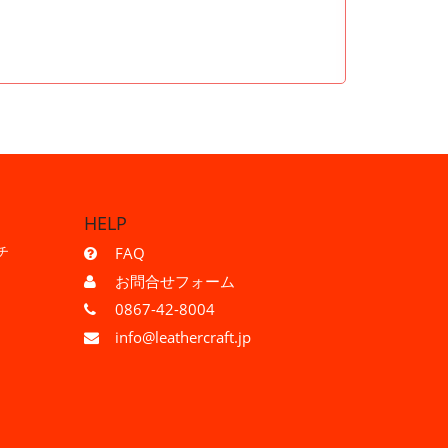
HELP
チ
FAQ
お問合せフォーム
0867-42-8004
info@leathercraft.jp