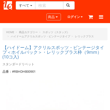
すべて
レ
ザ
Toggle navigation
商品
ログイン
ー
ク
ラ
HOME
商品カテゴリー
スポッツ（スタッズ）
ハイドームアクリルスポッツ・ビンテージタイプ
レリックブラス
フ
ト・
【ハイドーム】アクリルスポッツ・ビンテージタイ
ド
プ＜ホイルバック＞・レリックブラス枠（9mm）
ッ
(10コ入)
ト・
ジ
スタンダードリベット
ェ
品番：#RBHDHB00901
ー
ピ
ー