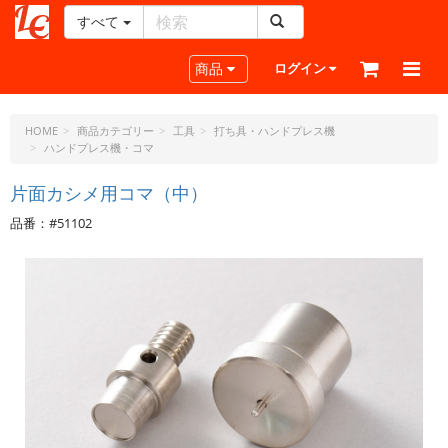
すべて
レ
ザ
Toggle navigation
商品
ログイン
ー
ク
ラ
HOME
商品カテゴリー
工具
打ち具・ハンドプレス機
ハンドプレス機・コマ
フ
ト・
片面カシメ用コマ（中）
ド
ッ
品番：#51102
ト・
ジ
ェ
ー
ピ
ー