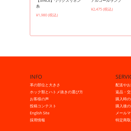
【SINCE】ワックスリネン
アルコールランプ
糸
¥2,475 (税込)
¥1,980 (税込)
INFO
SERVI
革の部位と大きさ
配送やお
ホック類とハトメ抜きの選び方
返品・交
お客様の声
購入時の
投稿コンテスト
購入後の
English Site
メールマ
採用情報
特定商取