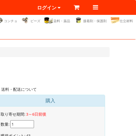
ログイン
コンチョ
ビーズ
染料・薬品
接着剤・保護剤
仕立材料
送料・配送について
購入
取り寄せ期間:
3～6日前後
数量:
獲得ポイント:
43