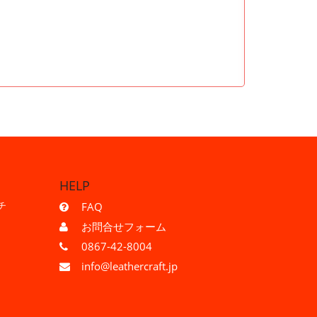
HELP
チ
FAQ
お問合せフォーム
0867-42-8004
info@leathercraft.jp