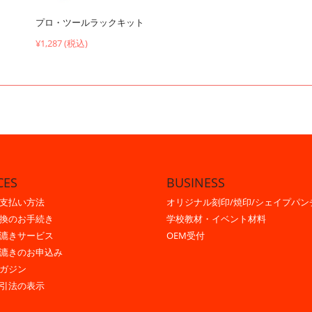
プロ・ツールラックキット
¥1,287 (税込)
CES
BUSINESS
支払い方法
オリジナル刻印/焼印/シェイプパン
換のお手続き
学校教材・イベント材料
漉きサービス
OEM受付
漉きのお申込み
ガジン
引法の表示