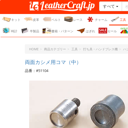
すべて
レザークラフト・ドット・
ジェーピー
キット
皮革
ベルト
レース
チャーム
工具
時計
半製品
書籍・パターン
はぎれ
セール
HOME
商品カテゴリー
工具
打ち具・ハンドプレス機
ハ
両面カシメ用コマ（中）
品番：#51104