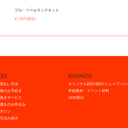
プロ・ツールラックキット
¥1,287 (税込)
CES
BUSINESS
支払い方法
オリジナル刻印/焼印/シェイプパン
換のお手続き
学校教材・イベント材料
漉きサービス
OEM受付
漉きのお申込み
ガジン
引法の表示