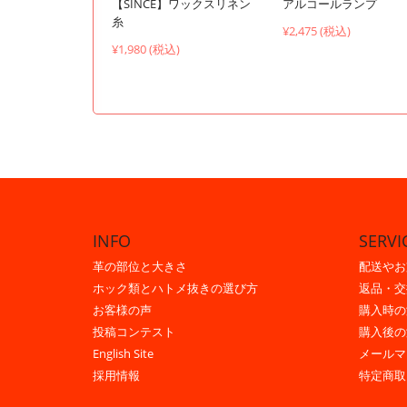
【SINCE】ワックスリネン
アルコールランプ
糸
¥2,475 (税込)
¥1,980 (税込)
INFO
SERVI
革の部位と大きさ
配送やお
ホック類とハトメ抜きの選び方
返品・交
お客様の声
購入時の
投稿コンテスト
購入後の
English Site
メールマ
採用情報
特定商取