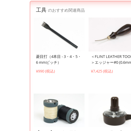
工具
のおすすめ関連商品
菱目打（4本目 - 3・4・5・
＜FLINT LEATHER TOO
6 mmピッチ）
＞エッジャー#0 (0.6mm
¥990 (税込)
¥7,425 (税込)