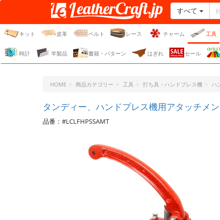
すべて
レザークラフト・ドット・
ジェーピー
キット
皮革
ベルト
レース
チャーム
工具
時計
半製品
書籍・パターン
はぎれ
セール
HOME
商品カテゴリー
工具
打ち具・ハンドプレス機
ハ
タンディー、ハンドプレス機用アタッチメン
品番：#LCLFHPSSAMT