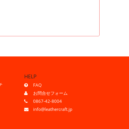
HELP
チ
FAQ
お問合せフォーム
0867-42-8004
info@leathercraft.jp