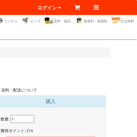
ログイン
コンチョ
ビーズ
染料・薬品
接着剤・保護剤
仕立材料
送料・配送について
購入
数量:
獲得ポイント:
214