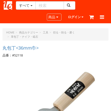
すべて
レ
ザ
Toggle navigation
商品
ログイン
ー
ク
ラ
HOME
商品カテゴリー
工具
切る・削る・磨く
革包丁・ナイフ・砥石
フ
ト・
丸包丁<36mm巾>
ド
ッ
品番：#52118
ト・
ジ
ェ
ー
ピ
ー