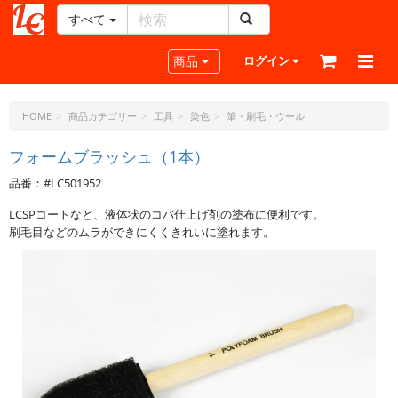
すべて
レ
ザ
Toggle navigation
商品
ログイン
ー
ク
ラ
HOME
商品カテゴリー
工具
染色
筆・刷毛・ウール
フ
ト・
フォームブラッシュ（1本）
ド
品番：#LC501952
ッ
ト・
LCSPコートなど、液体状のコバ仕上げ剤の塗布に便利です。
ジ
刷毛目などのムラができにくくきれいに塗れます。
ェ
ー
ピ
ー