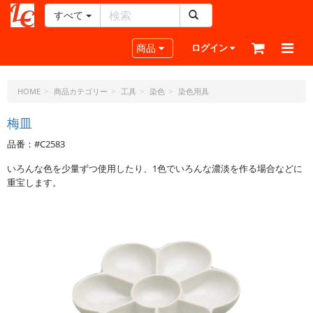
すべて
レ
ザ
Toggle navigation
商品
ログイン
ー
ク
ラ
HOME
商品カテゴリー
工具
染色
染色用具
フ
ト・
梅皿
ド
品番：#C2583
ッ
ト・
いろんな色を少量ずつ使用したり、1色でいろんな濃淡を作る場合などに
ジ
重宝します。
ェ
ー
ピ
ー