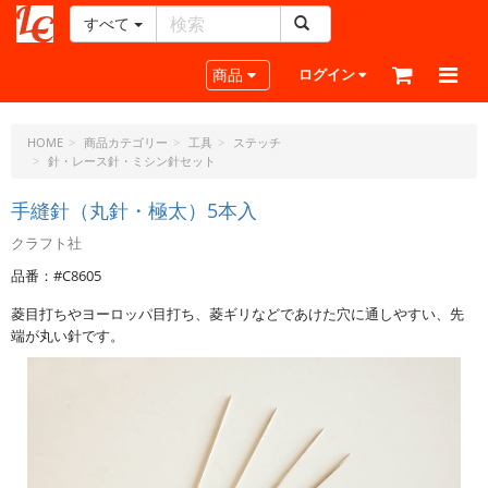
すべて
レ
ザ
Toggle navigation
商品
ログイン
ー
ク
ラ
HOME
商品カテゴリー
工具
ステッチ
針・レース針・ミシン針セット
フ
ト・
手縫針（丸針・極太）5本入
ド
ッ
クラフト社
ト・
品番：#C8605
ジ
ェ
菱目打ちやヨーロッパ目打ち、菱ギリなどであけた穴に通しやすい、先
ー
端が丸い針です。
ピ
ー