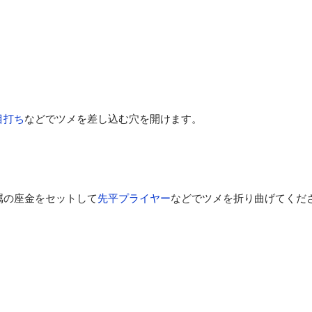
目打ち
などでツメを差し込む穴を開けます。
付属の座金をセットして
先平プライヤー
などでツメを折り曲げてくだ