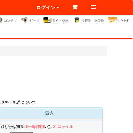
ログイン
コンチョ
ビーズ
染料・薬品
接着剤・保護剤
仕立材料
送料・配送について
購入
取り寄せ期間:
3～6日前後
, 色:
01 ニッケル