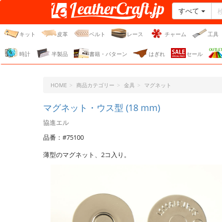
すべて
レザークラフト・ドット・
ジェーピー
キット
皮革
ベルト
レース
チャーム
工具
時計
半製品
書籍・パターン
はぎれ
セール
HOME
商品カテゴリー
金具
マグネット
マグネット・ウス型 (18 mm)
協進エル
品番：#75100
薄型のマグネット、2コ入り。