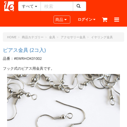
すべて
レ
ザ
Toggle navigation
商品
ログイン
ー
ク
ラ
HOME
商品カテゴリー
金具
アクセサリー金具
イヤリング金具
フ
ト・
ピアス金具 (2コ入)
ド
品番：#EWRHOK01002
ッ
ト・
フック式のピアス用金具です。
ジ
ェ
ー
ピ
ー