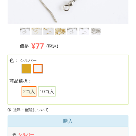
¥77
価格
(税込)
色：
シルバー
商品選択：
2コ入
10コ入
送料・配送について
購入
色:
シルバー