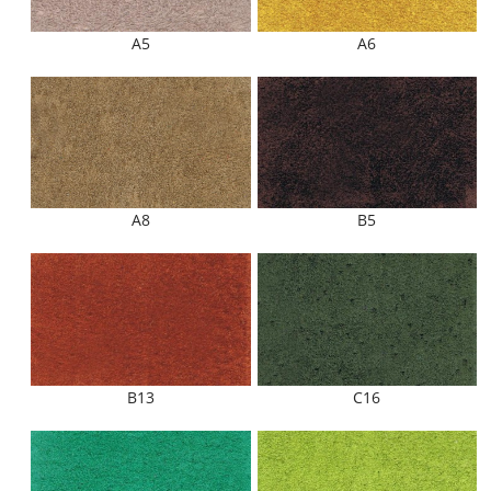
A5
A6
A8
B5
B13
C16