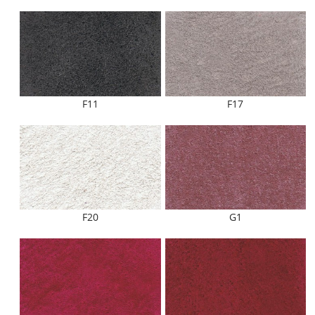
F11
F17
F20
G1