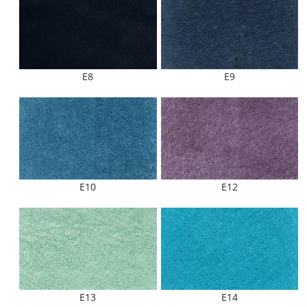
E8
E9
E10
E12
E13
E14