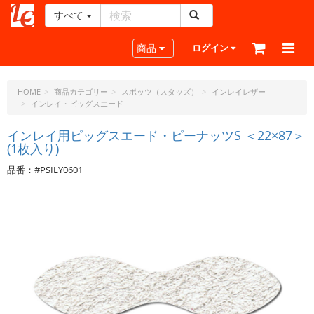
すべて
レ
ザ
Toggle navigation
商品
ログイン
ー
ク
ラ
HOME
商品カテゴリー
スポッツ（スタッズ）
インレイレザー
インレイ・ピッグスエード
フ
ト・
インレイ用ピッグスエード・ピーナッツS ＜22×87＞
ド
(1枚入り)
ッ
ト・
品番：#PSILY0601
ジ
ェ
ー
ピ
ー