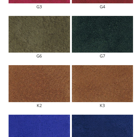
G3
G4
G6
G7
K2
K3