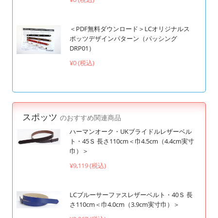
＜PDF無料ダウンロード＞LCオリジナルス
ポッツデザインパターン（パッシング
DRP01）
¥0 (税込)
スポッツ
のおすすめ関連商品
ハーマンオーク・UKブライドルレザーベル
ト・45Ｓ 長さ110cm＜巾4.5cm（4.4cm実寸
巾）＞
¥9,119 (税込)
LCブルーサーファスレザーベルト・40Ｓ 長
さ110cm＜巾4.0cm（3.9cm実寸巾）＞