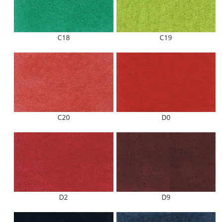
C18
C19
C20
D0
D2
D9