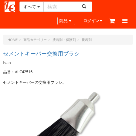
すべて
レ
ザ
Toggle navigation
商品
ログイン
ー
ク
ラ
HOME
商品カテゴリー
接着剤・保護剤
接着剤
フ
ト・
セメントキーパー交換用ブラシ
ド
Ivan
ッ
ト・
品番：#LC42516
ジ
セメントキーパーの交換用ブラシ。
ェ
ー
ピ
ー