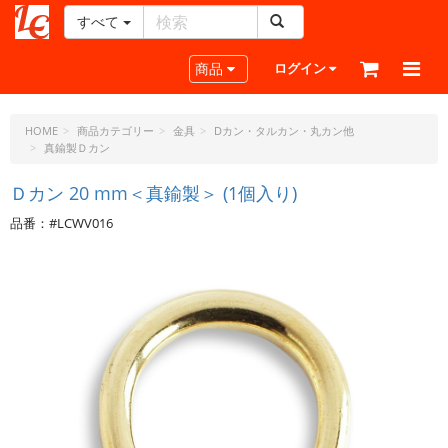
すべて
レ
ザ
Toggle navigation
商品
ログイン
ー
ク
ラ
HOME
商品カテゴリー
金具
Dカン・タルカン・丸カン他
真鍮製Ｄカン
フ
ト・
Ｄカン 20 mm＜真鍮製＞ (1個入り)
ド
ッ
品番：#LCWV016
ト・
ジ
ェ
ー
ピ
ー