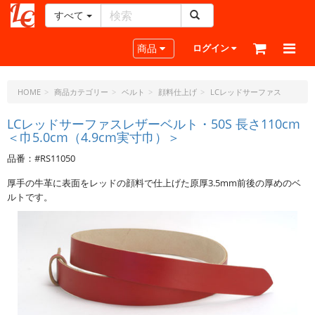
すべて
レ
ザ
Toggle navigation
商品
ログイン
ー
ク
ラ
HOME
商品カテゴリー
ベルト
顔料仕上げ
LCレッドサーファス
フ
ト・
LCレッドサーファスレザーベルト・50S 長さ110cm
＜巾5.0cm（4.9cm実寸巾）＞
ド
ッ
品番：#RS11050
ト・
ジ
厚手の牛革に表面をレッドの顔料で仕上げた原厚3.5mm前後の厚めのベ
ェ
ルトです。
ー
ピ
ー