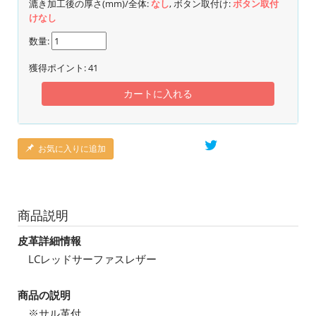
漉き加工後の厚さ(mm)/全体:
なし
, ボタン取付け:
ボタン取付
けなし
数量:
獲得ポイント:
41
カートに入れる
お気に入りに追加
商品説明
皮革詳細情報
LCレッドサーファスレザー
商品の説明
※サル革付