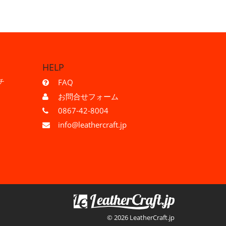
HELP
チ
FAQ
お問合せフォーム
0867-42-8004
info@leathercraft.jp
© 2026 LeatherCraft.jp