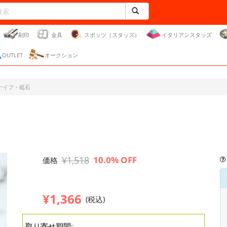
刻印
金具
スポッツ（スタッズ）
イタリアンスタッズ
OUTLET
オークション
ナイフ・砥石
¥1,518
10.0% OFF
価格
¥1,366
(税込)
取り寄せ期間: