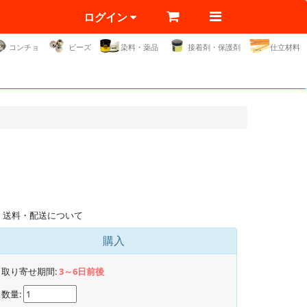
ログイン
コンチョ
ビーズ
染料・薬品
接着剤・保護剤
仕立材料
送料・配送について
購入
取り寄せ期間:
3～6日前後
数量: