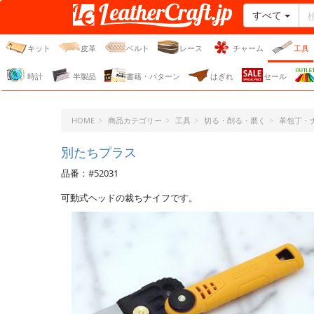
すべて
レザークラフト・ドット・
ジェーピー
キット
皮革
ベルト
レース
チャーム
工具
時計
半製品
書籍・パターン
はぎれ
セール
HOME
商品カテゴリー
工具
切る・削る・磨く
革包丁・
別たちプラス
品番：#52031
可動式ヘッドの裁ちナイフです。