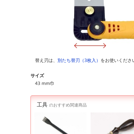
替え刃は、
別たち替刃（3枚入）
をお使いくださ
サイズ
43 mm巾
工具
のおすすめ関連商品