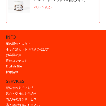
LCSPコート・マット（高粘度タイプ）
¥1,287 (税込)
INFO
革の部位と大きさ
ホック類とハトメ抜きの選び方
お客様の声
投稿コンテスト
English Site
採用情報
SERVICES
配送やお支払い方法
返品・交換のお手続き
購入時の漉きサービス
購入後の漉きのお申込み