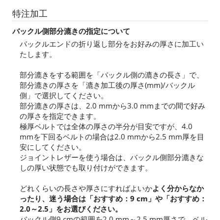
特注加工
バックル側部分漉きの指定について
バックルエンドの折り返し部分をお好みの厚さに加工い
たします。
部分漉きをする範囲を「バックル側の漉きの長さ」で、
部分漉きの厚さを「漉き加工後の厚さ(mm)/バックル
側」で選択してください。
部分漉きの厚さは、2.0 mmから3.0 mmまでの間で好み
の厚さを指定できます。
極厚ベルトでは全体の厚さの半分が目安ですが、4.0
mmを下回るベルトの場合は2.0 mmから2.5 mm厚を目
安にしてください。
ジョイントレザーを使う場合は、バックル側部分漉きな
しの厚い状態でも取り付けができます。
どれくらいの長さや厚さにすればよいか
よく分からなか
ったり、迷う場合は「おすすめ：9 cm」や「おすすめ：
2.0～2.5」をお選びください。
バックル側9 cmの範囲を2.0 mm～2.5 mm厚さで、ベル