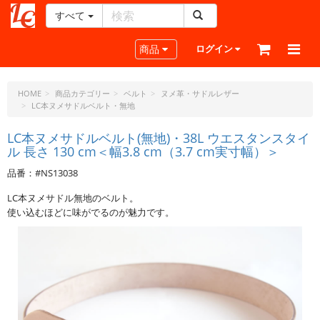
すべて
レ
ザ
Toggle navigation
商品
ログイン
ー
ク
ラ
HOME
商品カテゴリー
ベルト
ヌメ革・サドルレザー
LC本ヌメサドルベルト・無地
フ
ト・
LC本ヌメサドルベルト(無地)・38L ウエスタンスタイ
ド
ル 長さ 130 cm＜幅3.8 cm（3.7 cm実寸幅）＞
ッ
ト・
品番：#NS13038
ジ
LC本ヌメサドル無地のベルト。
ェ
使い込むほどに味がでるのが魅力です。
ー
ピ
ー