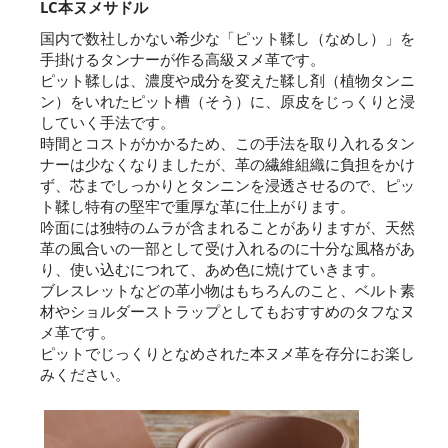
LC本ヌメサドル
国内で数社しかない希少な「ピット鞣し（なめし）」を
手掛けるタンナーが作る高級ヌメ革です。
ピット鞣しは、濃度や成分を変えた鞣し剤（植物タンニ
ン）をいれたピット槽（そう）に、原皮をじっくりと浸
していく手法です。
時間とコストがかかるため、この手法を取り入れるタン
ナーは少なくなりましたが、革の繊維組織に負担をかけ
ず、芯までしっかりとタンニンを浸透させるので、ピッ
ト鞣し特有の堅牢で重厚な革に仕上がります。
吟面には独特のムラが含まれることがありますが、天然
革の風合いの一部として受け入れるのに十分な風格があ
り、使い込むにつれて、あめ色に焼けていきます。
ブレスレットなどの革小物はもちろんのこと、ベルト素
材やショルダーストラップとしてもおすすめのタフなヌ
メ革です。
ピットでじっくりとなめされた本ヌメ革を存分にお楽し
みください。