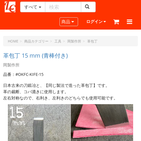
すべて
レ
ザ
Toggle navigation
商品
ログイン
ー
ク
ラ
HOME
商品カテゴリー
工具
岡製作所
革包丁
フ
ト・
革包丁 15 mm (青棒付き)
ド
岡製作所
ッ
ト・
品番：#OKFC-KIFE-15
ジ
日本古来の刀鍛冶と、【同じ製法で造った革包丁】です。
ェ
革の裁断、コバ漉きに使用します。
ー
左右対称なので、右利き、左利きのどちらでも使用可能です。
ピ
ー