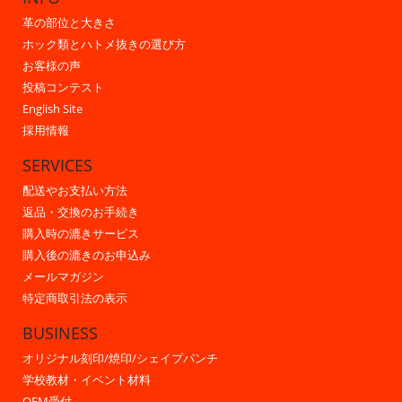
革の部位と大きさ
ホック類とハトメ抜きの選び方
お客様の声
投稿コンテスト
English Site
採用情報
SERVICES
配送やお支払い方法
返品・交換のお手続き
購入時の漉きサービス
購入後の漉きのお申込み
メールマガジン
特定商取引法の表示
BUSINESS
オリジナル刻印/焼印/シェイプパンチ
学校教材・イベント材料
OEM受付