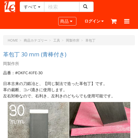
すべて
レ
ザ
Toggle navigation
商品
ログイン
ー
ク
ラ
HOME
商品カテゴリー
工具
岡製作所
革包丁
フ
ト・
革包丁 30 mm (青棒付き)
ド
岡製作所
ッ
ト・
品番：#OKFC-KIFE-30
ジ
日本古来の刀鍛冶と、【同じ製法で造った革包丁】です。
ェ
革の裁断、コバ漉きに使用します。
ー
左右対称なので、右利き、左利きのどちらでも使用可能です。
ピ
ー