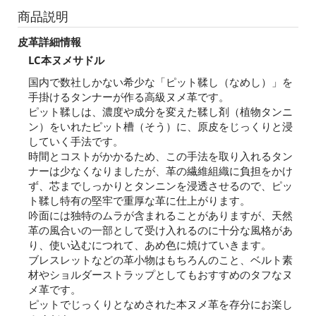
商品説明
皮革詳細情報
LC本ヌメサドル
国内で数社しかない希少な「ピット鞣し（なめし）」を
手掛けるタンナーが作る高級ヌメ革です。
ピット鞣しは、濃度や成分を変えた鞣し剤（植物タンニ
ン）をいれたピット槽（そう）に、原皮をじっくりと浸
していく手法です。
時間とコストがかかるため、この手法を取り入れるタン
ナーは少なくなりましたが、革の繊維組織に負担をかけ
ず、芯までしっかりとタンニンを浸透させるので、ピッ
ト鞣し特有の堅牢で重厚な革に仕上がります。
吟面には独特のムラが含まれることがありますが、天然
革の風合いの一部として受け入れるのに十分な風格があ
り、使い込むにつれて、あめ色に焼けていきます。
ブレスレットなどの革小物はもちろんのこと、ベルト素
材やショルダーストラップとしてもおすすめのタフなヌ
メ革です。
ピットでじっくりとなめされた本ヌメ革を存分にお楽し