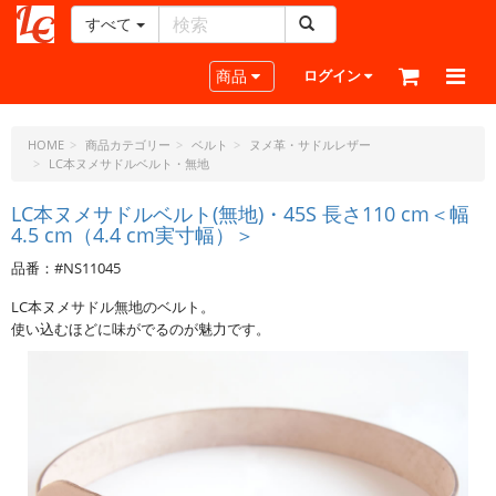
すべて
レ
ザ
Toggle navigation
商品
ログイン
ー
ク
ラ
HOME
商品カテゴリー
ベルト
ヌメ革・サドルレザー
LC本ヌメサドルベルト・無地
フ
ト・
LC本ヌメサドルベルト(無地)・45S 長さ110 cm＜幅
ド
4.5 cm（4.4 cm実寸幅）＞
ッ
ト・
品番：#NS11045
ジ
LC本ヌメサドル無地のベルト。
ェ
使い込むほどに味がでるのが魅力です。
ー
ピ
ー