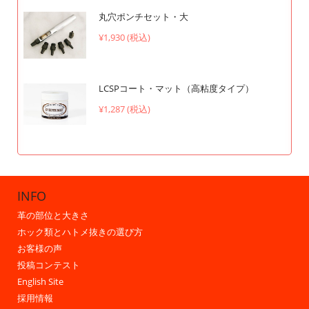
丸穴ポンチセット・大
¥1,930 (税込)
LCSPコート・マット（高粘度タイプ）
¥1,287 (税込)
INFO
革の部位と大きさ
ホック類とハトメ抜きの選び方
お客様の声
投稿コンテスト
English Site
採用情報