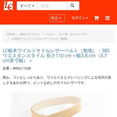
すべて
レ
ザ
Toggle navigation
商品
ログイン
ー
ク
ラ
HOME
商品カテゴリー
ベルト
ヌメ革・サドルレザー
LC栃木ワイルドサドルレザーベルト（無地）
フ
ト・
LC栃木ワイルドサドルレザーベルト（無地）・38S
ド
ウエスタンスタイル 長さ110 cm＜幅3.8 cm（3.7
ッ
cm実寸幅）＞
ト・
ジ
品番：#WSL11038
ェ
厚み、コシもしっかりあり、ワイルドさとグレージングによる光沢の美
ー
しさをあわせ持つ、ピットなめしのサドルレザーです。
ピ
ー