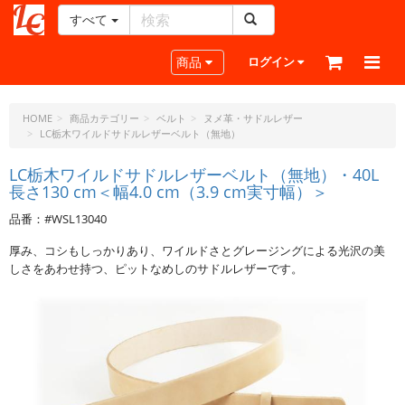
すべて
レ
ザ
Toggle navigation
商品
ログイン
ー
ク
ラ
HOME
商品カテゴリー
ベルト
ヌメ革・サドルレザー
LC栃木ワイルドサドルレザーベルト（無地）
フ
ト・
LC栃木ワイルドサドルレザーベルト（無地）・40L
ド
長さ130 cm＜幅4.0 cm（3.9 cm実寸幅）＞
ッ
ト・
品番：#WSL13040
ジ
厚み、コシもしっかりあり、ワイルドさとグレージングによる光沢の美
ェ
しさをあわせ持つ、ピットなめしのサドルレザーです。
ー
ピ
ー