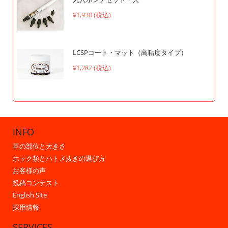
¥1,930 (税込)
LCSPコート・マット（高粘度タイプ）
¥1,287 (税込)
INFO
革の部位と大きさ
ホック類とハトメ抜きの選び方
お客様の声
投稿コンテスト
English Site
採用情報
SERVICES