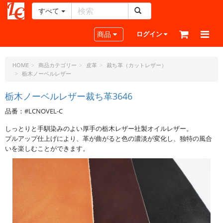
すべて
レ
ザ
Toggle navigation
商品
ログイン
ー
ク
ラ
HOME
商品カテゴリー
皮革
裁ち革（カットレザー）
栃木ノーベルレザー
フ
ト・
栃木ノーベルレザー裁ち革3646
ド
ッ
品番：#LCNOVEL-C
ト・
ジ
しっとりと手馴染みのよい厚手の栃木レザー社製オイルレザー。
ェ
プルアップ仕上げにより、革が曲がると色の濃淡が変化し、独特の風合
いを楽しむことができます。
ー
ピ
ー