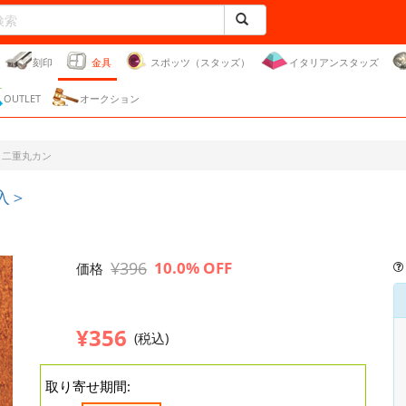
刻印
金具
スポッツ（スタッズ）
イタリアンスタッズ
OUTLET
オークション
二重丸カン
入＞
¥396
10.0% OFF
価格
¥356
(税込)
取り寄せ期間: