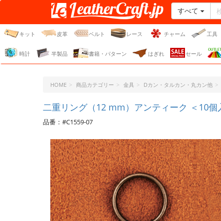
すべて
レザークラフト・ドット・
ジェーピー
キット
皮革
ベルト
レース
チャーム
工具
時計
半製品
書籍・パターン
はぎれ
セール
HOME
商品カテゴリー
金具
Dカン・タルカン・丸カン他
二重リング（12 mm）アンティーク ＜10個
品番：#C1559-07