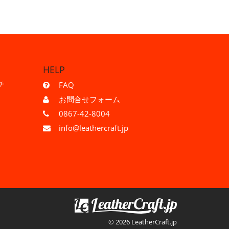
HELP
チ
FAQ
お問合せフォーム
0867-42-8004
info@leathercraft.jp
© 2026 LeatherCraft.jp