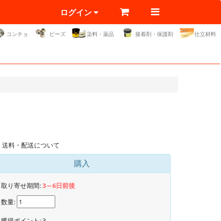
ログイン
コンチョ
ビーズ
染料・薬品
接着剤・保護剤
仕立材料
送料・配送について
購入
取り寄せ期間:
3～6日前後
数量:
獲得ポイント:
3