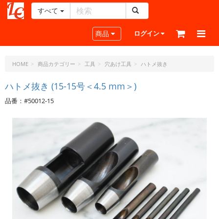
すべて
レ
ザ
Toggle navigation
商品
ログイン
ー
ク
ラ
HOME
商品カテゴリー
工具
穴あけ工具
ハトメ抜き
フ
ト・
ハトメ抜き (15-15号＜4.5 mm＞)
ド
品番：#50012-15
ッ
ト・
ジ
ェ
ー
ピ
ー