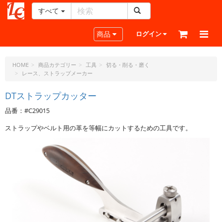
すべて
レ
ザ
Toggle navigation
商品
ログイン
ー
ク
ラ
HOME
商品カテゴリー
工具
切る・削る・磨く
レース、ストラップメーカー
フ
ト・
DTストラップカッター
ド
ッ
品番：#C29015
ト・
ジ
ストラップやベルト用の革を等幅にカットするための工具です。
ェ
ー
ピ
ー