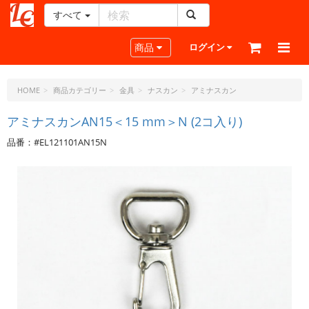
すべて
レ
ザ
Toggle navigation
商品
ログイン
ー
ク
ラ
HOME
商品カテゴリー
金具
ナスカン
アミナスカン
フ
ト・
アミナスカンAN15＜15 mm＞N (2コ入り)
ド
品番：#EL121101AN15N
ッ
ト・
ジ
ェ
ー
ピ
ー